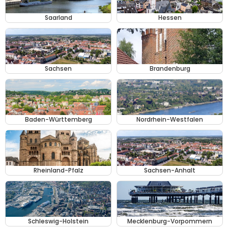
Saarland
Hessen
Sachsen
Brandenburg
Baden-Württemberg
Nordrhein-Westfalen
Rheinland-Pfalz
Sachsen-Anhalt
Schleswig-Holstein
Mecklenburg-Vorpommern