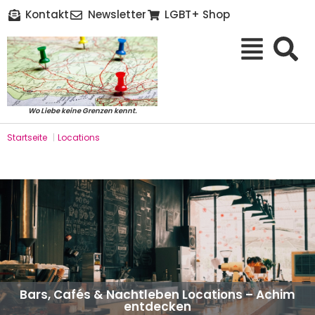
Kontakt
Newsletter
LGBT+ Shop
Wo Liebe keine Grenzen kennt.
Startseite
|
Locations
Bars, Cafés & Nachtleben Locations – Achim
entdecken