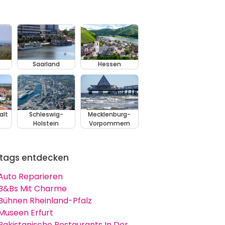
Saarland
Hessen
alt
Schleswig-
Mecklenburg-
Holstein
Vorpommern
tags entdecken
Auto Reparieren
B&Bs Mit Charme
Bühnen Rheinland-Pfalz
Museen Erfurt
Pakistanische Restaurants In Der