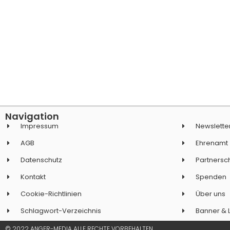
Navigation
Impressum
Newslette
AGB
Ehrenamt
Datenschutz
Partnersc
Kontakt
Spenden
Cookie-Richtlinien
Über uns
Schlagwort-Verzeichnis
Banner & 
© 2022 ANGER-MEDIA ALLE RECHTE VORBEHALTEN