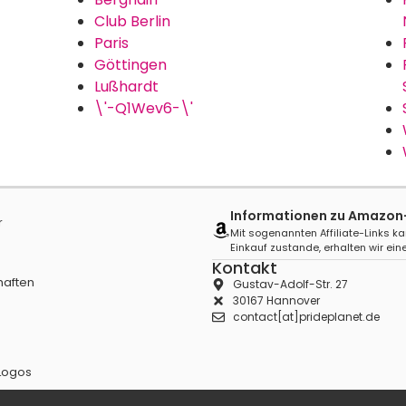
Club Berlin
Paris
Göttingen
Lußhardt
\'-Q1Wev6-\'
Informationen zu Amazon-A
r
Mit sogenannten Affiliate-Links ka
Einkauf zustande, erhalten wir eine
Kontakt
haften
Gustav-Adolf-Str. 27
30167 Hannover
contact[at]prideplanet.de
Logos