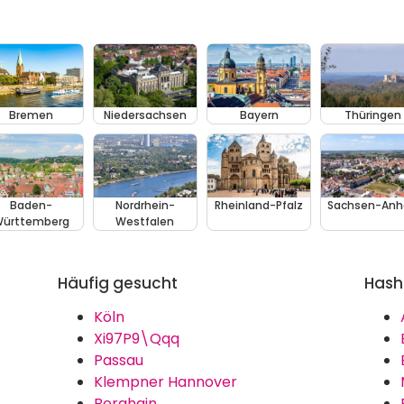
Bremen
Niedersachsen
Bayern
Thüringen
Baden-
Nordrhein-
Rheinland-Pfalz
Sachsen-Anh
ürttemberg
Westfalen
Häufig gesucht
Hash
Köln
Xi97P9\Qqq
Passau
Klempner Hannover
Berghain