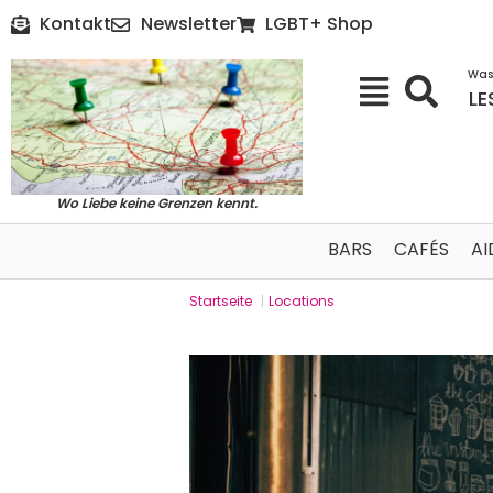
Kontakt
Newsletter
LGBT+ Shop
Was
LE
Wo Liebe keine Grenzen kennt.
BARS
CAFÉS
AI
Startseite
|
Locations