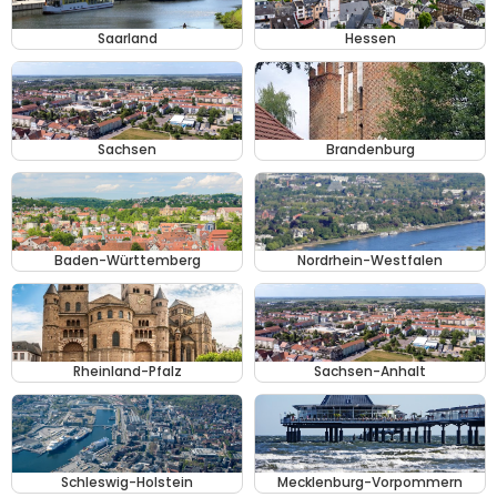
Saarland
Hessen
Sachsen
Brandenburg
Baden-Württemberg
Nordrhein-Westfalen
Rheinland-Pfalz
Sachsen-Anhalt
Schleswig-Holstein
Mecklenburg-Vorpommern