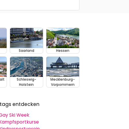
Saarland
Hessen
alt
Schleswig-
Mecklenburg-
Holstein
Vorpommern
tags entdecken
Gay Ski Week
Kampfsportkurse
Kindersportverein