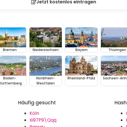
Jetzt kostenlos eintragen
Bremen
Niedersachsen
Bayern
Thüringen
Baden-
Nordrhein-
Rheinland-Pfalz
Sachsen-Anh
ürttemberg
Westfalen
Häufig gesucht
Hash
Köln
Xi97P9\Qqq
Passau