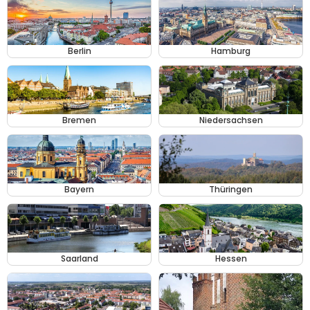
Berlin
Hamburg
Bremen
Niedersachsen
Bayern
Thüringen
Saarland
Hessen