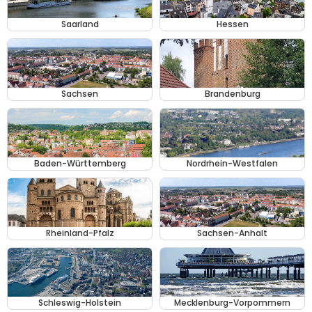
Saarland
Hessen
Sachsen
Brandenburg
Baden-Württemberg
Nordrhein-Westfalen
Rheinland-Pfalz
Sachsen-Anhalt
Schleswig-Holstein
Mecklenburg-Vorpommern