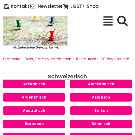
Kontakt
Newsletter
LGBT+ Shop
Wo Liebe keine Grenzen kennt.
Startseite
|
Bars, Cafés & Nachtleben
|
Restaurants
|
Schweizerisch
Schweizerisch
Afrikanisch
Amerikanisch
Argentinisch
Asiatisch
Australisch
Balkan
Barbecue
Böhmisch