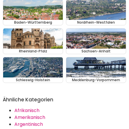
Baden-Württemberg
Nordrhein-Westfalen
Rheinland-Pfalz
Sachsen-Anhalt
Schleswig-Holstein
Mecklenburg-Vorpommern
Ähnliche Kategorien
Afrikanisch
Amerikanisch
Argentinisch