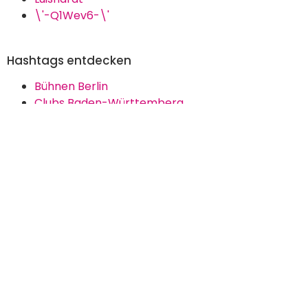
\'-Q1Wev6-\'
Hashtags entdecken
Bühnen Berlin
Clubs Baden-Württemberg
Erotische Produkte Kaufen
Feurige Mexikanische Küche
Friseursalons Berlin
Kulturelle Highlights Erleben
Leckere Bistro-Menüs
Lgbtqia+ Szene München
Parks In Der Stadt
Weinhandel Halle
Navigation
Impressum
Newsletter