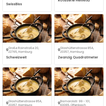
Rôtisserie Helvetia
SwissBiss
Große Rainstraße 20,
Glashüttenstrasse 85A,
22765, Hamburg
20357, Hamburg
Schweizweit
Zwanzig Quadratmeter
Glashüttenstrasse 85A,
Bismarckstr. 99 - 101,
20357, Hamburg
63065, Offenbach