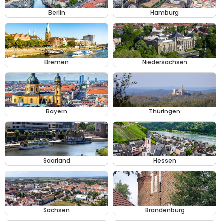
Berlin
Hamburg
Bremen
Niedersachsen
Bayern
Thüringen
Saarland
Hessen
Sachsen
Brandenburg