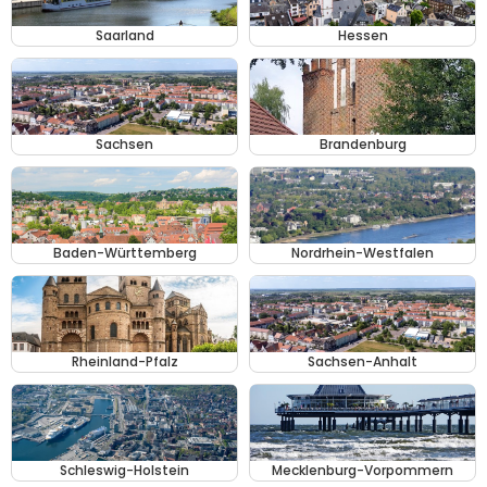
Saarland
Hessen
Sachsen
Brandenburg
Baden-Württemberg
Nordrhein-Westfalen
Rheinland-Pfalz
Sachsen-Anhalt
Schleswig-Holstein
Mecklenburg-Vorpommern