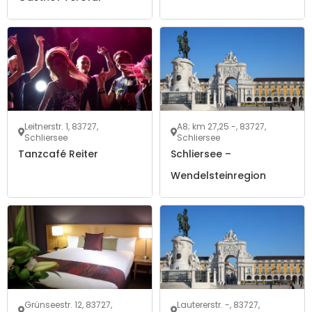
Leitnerstr. 1, 83727,
A8; km 27,25 -, 83727,
Schliersee
Schliersee
Tanzcafé Reiter
Schliersee –
Wendelsteinregion
Grünseestr. 12, 83727,
Lautererstr. -, 83727,