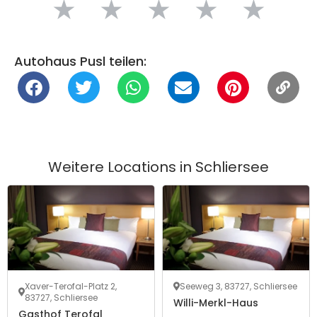
★
★
★
★
★
Autohaus Pusl teilen:
Weitere Locations in
Schliersee
Xaver-Terofal-Platz 2,
Seeweg 3, 83727, Schliersee
83727, Schliersee
Willi-Merkl-Haus
Gasthof Terofal