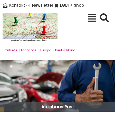
Kontakt
Newsletter
LGBT+ Shop
Wo Liebe keine Grenzen kennt.
Startseite
|
Locations
|
Europa
|
Deutschland
Autohaus Pusl