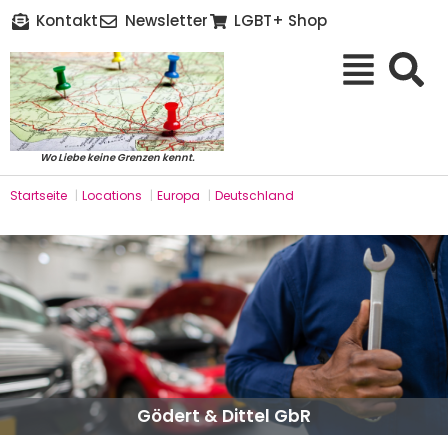
Kontakt
Newsletter
LGBT+ Shop
Wo Liebe keine Grenzen kennt.
Startseite
|
Locations
|
Europa
|
Deutschland
Gödert & Dittel GbR