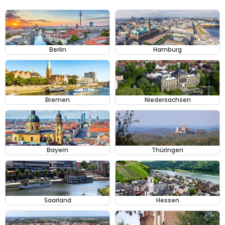
Berlin
Hamburg
Bremen
Niedersachsen
Bayern
Thüringen
Saarland
Hessen