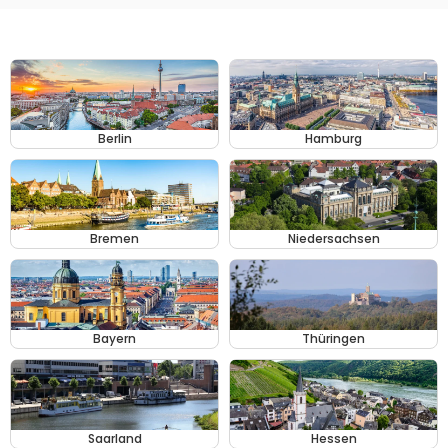
Berlin
Hamburg
Bremen
Niedersachsen
Bayern
Thüringen
Saarland
Hessen