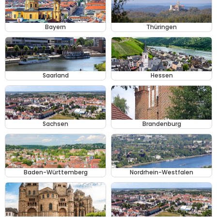
Bayern
Thüringen
Saarland
Hessen
Sachsen
Brandenburg
Baden-Württemberg
Nordrhein-Westfalen