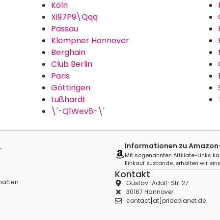
Köln
Xi97P9\Qqq
Passau
Klempner Hannover
Berghain
Club Berlin
Paris
Göttingen
Lußhardt
\'-Q1Wev6-\'
Informationen zu Amazon-A
r
Mit sogenannten Affiliate-Links ka
Einkauf zustande, erhalten wir eine
Kontakt
haften
Gustav-Adolf-Str. 27
30167 Hannover
contact[at]prideplanet.de