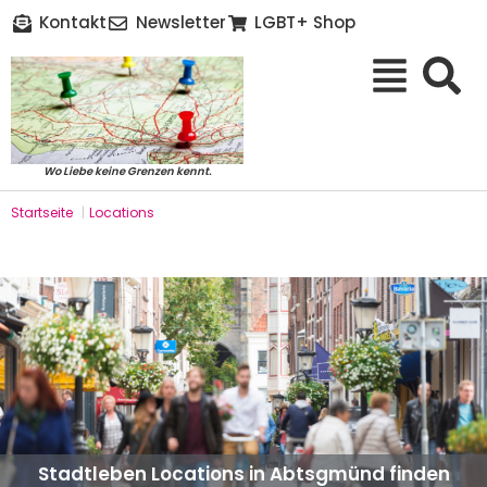
Kontakt
Newsletter
LGBT+ Shop
Wo Liebe keine Grenzen kennt.
Startseite
|
Locations
Stadtleben Locations in Abtsgmünd finden