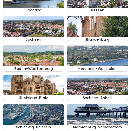
Saarland
Hessen
Sachsen
Brandenburg
Baden-Württemberg
Nordrhein-Westfalen
Rheinland-Pfalz
Sachsen-Anhalt
Schleswig-Holstein
Mecklenburg-Vorpommern