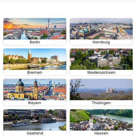
Berlin
Hamburg
Bremen
Niedersachsen
Bayern
Thüringen
Saarland
Hessen