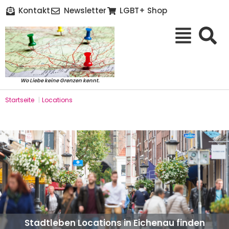
Kontakt
Newsletter
LGBT+ Shop
Wo Liebe keine Grenzen kennt.
Startseite
|
Locations
Stadtleben Locations in Eichenau finden