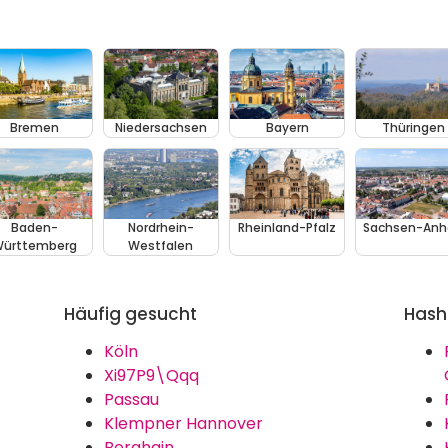
Bremen
Niedersachsen
Bayern
Thüringen
Baden-
Nordrhein-
Rheinland-Pfalz
Sachsen-Anh
ürttemberg
Westfalen
Häufig gesucht
Hash
Köln
Xi97P9\Qqq
Passau
Klempner Hannover
Berghain