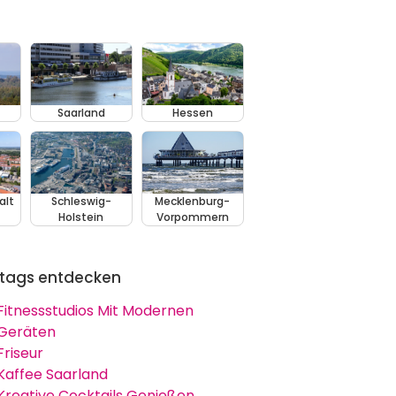
Saarland
Hessen
alt
Schleswig-
Mecklenburg-
Holstein
Vorpommern
tags entdecken
Fitnessstudios Mit Modernen
Geräten
Friseur
Kaffee Saarland
Kreative Cocktails Genießen