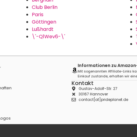
Club Berlin
Paris
Göttingen
Lußhardt
\'-Q1Wev6-\'
Informationen zu Amazon-A
r
Mit sogenannten Affiliate-Links ka
Einkauf zustande, erhalten wir eine
Kontakt
haften
Gustav-Adolf-Str. 27
30167 Hannover
contact[at]prideplanet.de
Logos