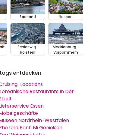
Saarland
Hessen
alt
Schleswig-
Mecklenburg-
Holstein
Vorpommern
tags entdecken
Cruising-Locations
Koreanische Restaurants In Der
Stadt
Lieferservice Essen
Möbelgeschäfte
Museen Nordrhein-Westfalen
Pho Und Banh Mi Genießen
Top Weingeschäfte