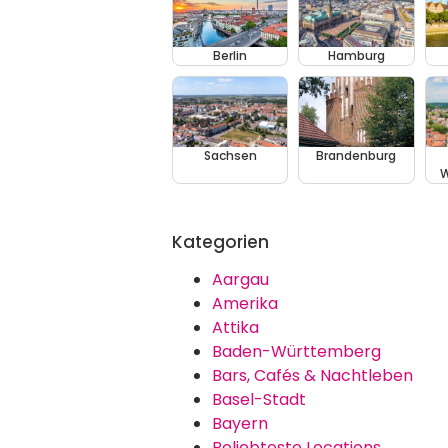
Berlin
Hamburg
Sachsen
Brandenburg
W
Kategorien
Aargau
Amerika
Attika
Baden-Württemberg
Bars, Cafés & Nachtleben
Basel-Stadt
Bayern
Beliebteste Locations