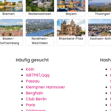
Bremen
Niedersachsen
Bayern
Thüringen
Baden-
Nordrhein-
Rheinland-Pfalz
Sachsen-Anh
ürttemberg
Westfalen
Häufig gesucht
Hash
Köln
Xi97P9\Qqq
Passau
Klempner Hannover
Berghain
Club Berlin
Paris
Göttingen