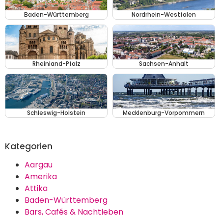
Baden-Württemberg
Nordrhein-Westfalen
Rheinland-Pfalz
Sachsen-Anhalt
Schleswig-Holstein
Mecklenburg-Vorpommern
Kategorien
Aargau
Amerika
Attika
Baden-Württemberg
Bars, Cafés & Nachtleben