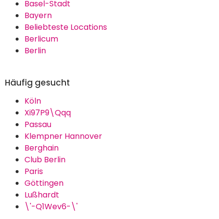
Basel-Stadt
Bayern
Beliebteste Locations
Berlicum
Berlin
Häufig gesucht
Köln
Xi97P9\Qqq
Passau
Klempner Hannover
Berghain
Club Berlin
Paris
Göttingen
Lußhardt
\'-Q1Wev6-\'