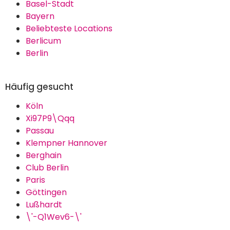
Basel-Stadt
Bayern
Beliebteste Locations
Berlicum
Berlin
Häufig gesucht
Köln
Xi97P9\Qqq
Passau
Klempner Hannover
Berghain
Club Berlin
Paris
Göttingen
Lußhardt
\'-Q1Wev6-\'