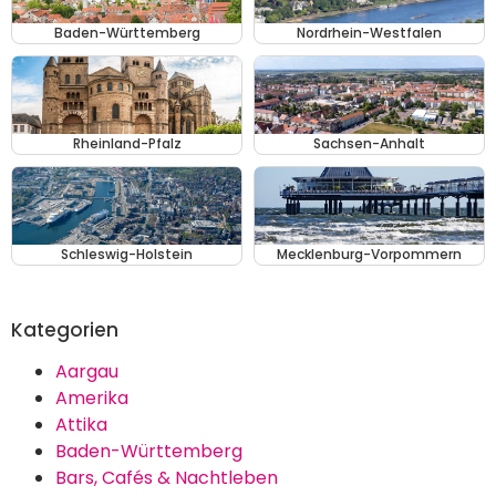
Baden-Württemberg
Nordrhein-Westfalen
Rheinland-Pfalz
Sachsen-Anhalt
Schleswig-Holstein
Mecklenburg-Vorpommern
Kategorien
Aargau
Amerika
Attika
Baden-Württemberg
Bars, Cafés & Nachtleben