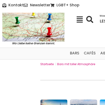
Kontakt
Newsletter
LGBT+ Shop
Was
LE
Wo Liebe keine Grenzen kennt.
BARS
CAFÉS
AI
Startseite
|
Bars mit toller Atmosphäre