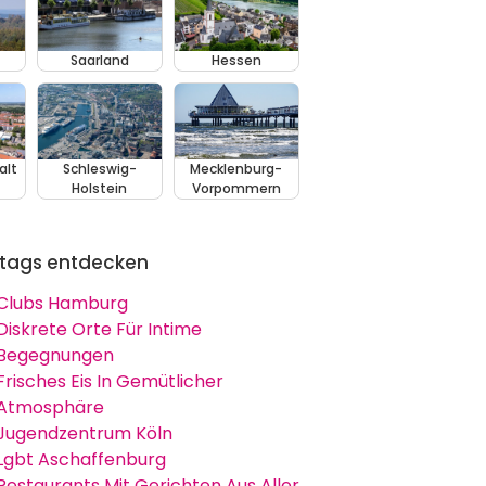
Saarland
Hessen
alt
Schleswig-
Mecklenburg-
Holstein
Vorpommern
tags entdecken
Clubs Hamburg
Diskrete Orte Für Intime
Begegnungen
Frisches Eis In Gemütlicher
Atmosphäre
Jugendzentrum Köln
Lgbt Aschaffenburg
Restaurants Mit Gerichten Aus Aller