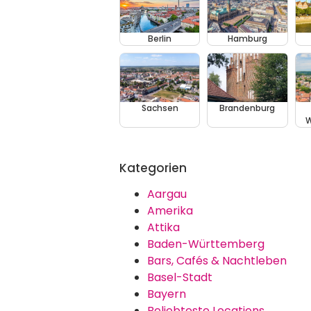
Berlin
Hamburg
Sachsen
Brandenburg
W
Kategorien
Aargau
Amerika
Attika
Baden-Württemberg
Bars, Cafés & Nachtleben
Basel-Stadt
Bayern
Beliebteste Locations