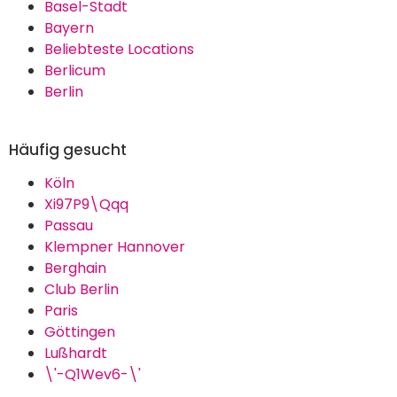
Basel-Stadt
Bayern
Beliebteste Locations
Berlicum
Berlin
Häufig gesucht
Köln
Xi97P9\Qqq
Passau
Klempner Hannover
Berghain
Club Berlin
Paris
Göttingen
Lußhardt
\'-Q1Wev6-\'