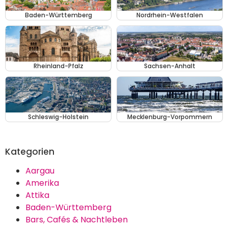
Baden-Württemberg
Nordrhein-Westfalen
Rheinland-Pfalz
Sachsen-Anhalt
Schleswig-Holstein
Mecklenburg-Vorpommern
Kategorien
Aargau
Amerika
Attika
Baden-Württemberg
Bars, Cafés & Nachtleben