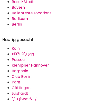
Basel-Stadt
Bayern
Beliebteste Locations
Berlicum
Berlin
Häufig gesucht
Köln
Xi97P9\Qqq
Passau
Klempner Hannover
Berghain
Club Berlin
Paris
Göttingen
Lußhardt
\'-Q1Wev6-\'