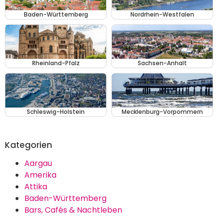
Baden-Württemberg
Nordrhein-Westfalen
Rheinland-Pfalz
Sachsen-Anhalt
Schleswig-Holstein
Mecklenburg-Vorpommern
Kategorien
Aargau
Amerika
Attika
Baden-Württemberg
Bars, Cafés & Nachtleben