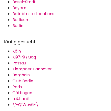
Basel-Stadt
Bayern
Beliebteste Locations
Berlicum
Berlin
Häufig gesucht
Köln
Xi97P9\Qqq
Passau
Klempner Hannover
Berghain
Club Berlin
Paris
Göttingen
Lußhardt
\'-Q1Wev6-\'