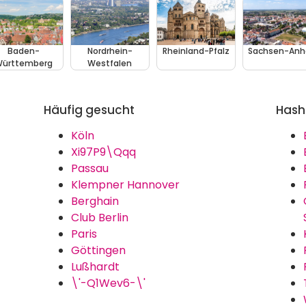
Baden-
Nordrhein-
Rheinland-Pfalz
Sachsen-Anh
ürttemberg
Westfalen
Häufig gesucht
Hash
Köln
Xi97P9\Qqq
Passau
Klempner Hannover
Berghain
Club Berlin
Paris
Göttingen
Lußhardt
\'-Q1Wev6-\'