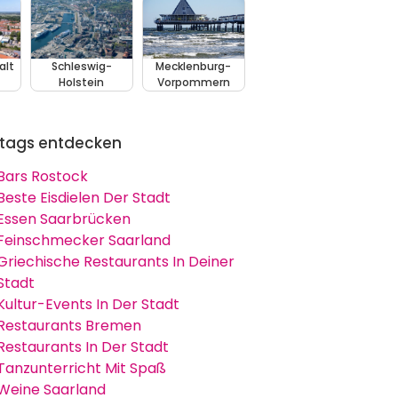
alt
Schleswig-
Mecklenburg-
Holstein
Vorpommern
tags entdecken
Bars Rostock
Beste Eisdielen Der Stadt
Essen Saarbrücken
Feinschmecker Saarland
Griechische Restaurants In Deiner
Stadt
Kultur-Events In Der Stadt
Restaurants Bremen
Restaurants In Der Stadt
Tanzunterricht Mit Spaß
Weine Saarland