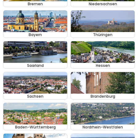
Bremen
Niedersachsen
Bayern
Thüringen
Saarland
Hessen
Sachsen
Brandenburg
Baden-Württemberg
Nordrhein-Westfalen