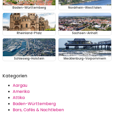
Baden-Württemberg
Nordrhein-Westfalen
Rheinland-Pfalz
Sachsen-Anhalt
Schleswig-Holstein
Mecklenburg-Vorpommern
Kategorien
Aargau
Amerika
Attika
Baden-Württemberg
Bars, Cafés & Nachtleben