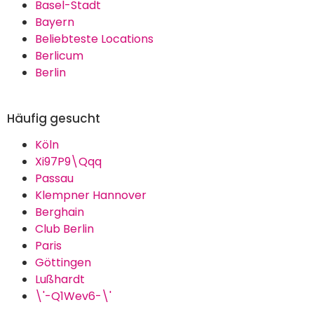
Basel-Stadt
Bayern
Beliebteste Locations
Berlicum
Berlin
Häufig gesucht
Köln
Xi97P9\Qqq
Passau
Klempner Hannover
Berghain
Club Berlin
Paris
Göttingen
Lußhardt
\'-Q1Wev6-\'