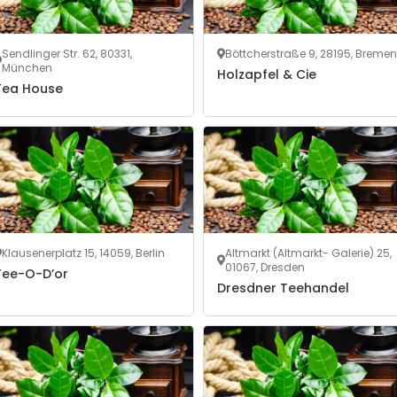
Sendlinger Str. 62, 80331,
Böttcherstraße 9, 28195, Bremen
München
Holzapfel & Cie
Tea House
Klausenerplatz 15, 14059, Berlin
Altmarkt (Altmarkt- Galerie) 25,
01067, Dresden
Tee-O-D’or
Dresdner Teehandel