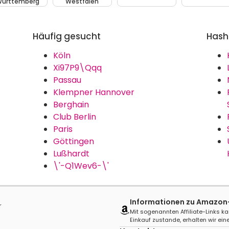
ürttemberg
Westfalen
Häufig gesucht
Hash
Köln
Xi97P9\Qqq
Passau
Klempner Hannover
Berghain
Club Berlin
Paris
Göttingen
Lußhardt
\'-Q1Wev6-\'
Informationen zu Amazon-A
r
Mit sogenannten Affiliate-Links ka
Einkauf zustande, erhalten wir eine