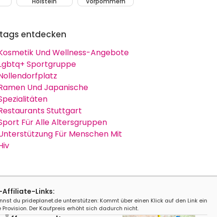
Holstein
Vorpommern
tags entdecken
Kosmetik Und Wellness-Angebote
Lgbtq+ Sportgruppe
Nollendorfplatz
Ramen Und Japanische
Spezialitäten
Restaurants Stuttgart
Sport Für Alle Altersgruppen
Unterstützung Für Menschen Mit
Hiv
ffiliate-Links:
nnst du prideplanet.de unterstützen: Kommt über einen Klick auf den Link ein
 Provision. Der Kaufpreis erhöht sich dadurch nicht.