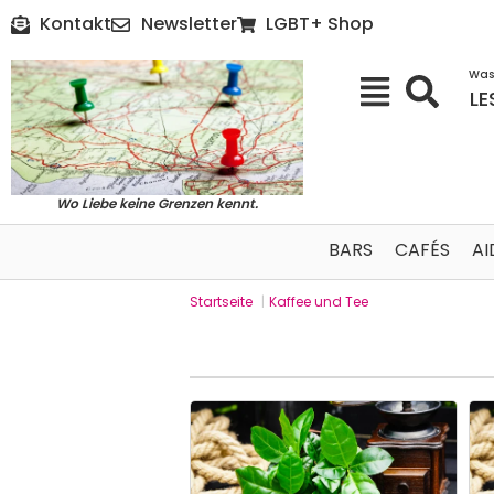
Kontakt
Newsletter
LGBT+ Shop
Was
LE
Wo Liebe keine Grenzen kennt.
BARS
CAFÉS
AI
Startseite
|
Kaffee und Tee