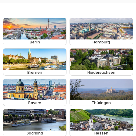
Berlin
Hamburg
Bremen
Niedersachsen
Bayern
Thüringen
Saarland
Hessen