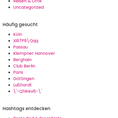
Reisen & Orte
Uncategorized
Häufig gesucht
Köln
Xi97P9\Qqq
Passau
Klempner Hannover
Berghain
Club Berlin
Paris
Göttingen
Lußhardt
\'-Q1Wev6-\'
Hashtags entdecken