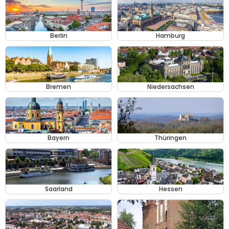
Berlin
Hamburg
Bremen
Niedersachsen
Bayern
Thüringen
Saarland
Hessen