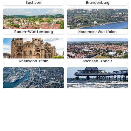
Sachsen
Brandenburg
Baden-Württemberg
Nordrhein-Westfalen
Rheinland-Pfalz
Sachsen-Anhalt
Schleswig-Holstein
Mecklenburg-Vorpommern
Ähnliche Kategorien
Bars, Cafés & Nachtleben
Darkroom & Cruising