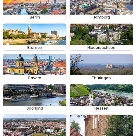
Berlin
Hamburg
Bremen
Niedersachsen
Bayern
Thüringen
Saarland
Hessen