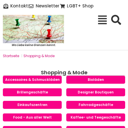
Kontakt
Newsletter
LGBT+ Shop
Wo Liebe keine Grenzen kennt.
Startseite
|
Shopping & Mode
Shopping & Mode
Accessoires & Schmuckläden
Bioläden
Brillengeschäfte
Designer Boutiquen
Einkaufszentren
Fahrradgeschäfte
Food - Aus aller Welt
Kaffee- und Teegeschäfte