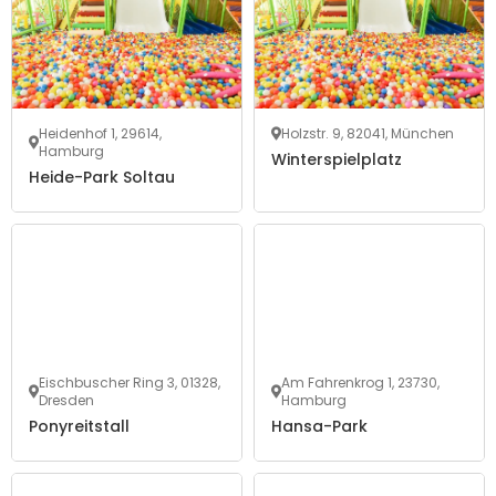
Heidenhof 1, 29614,
Holzstr. 9, 82041, München
Hamburg
Winterspielplatz
Heide-Park Soltau
Eischbuscher Ring 3, 01328,
Am Fahrenkrog 1, 23730,
Dresden
Hamburg
Ponyreitstall
Hansa-Park