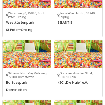
Wohldweg 6, 25826, Sankt
Zur Weißen Mark 1, 04249,
Peter-Ording
Leipzig
Westküstenpark
BELANTIS
St.Peter-Ording
Silberwaldstraße, Mühlweg,
Gummersbacher Str. 4,
72280, Dornstetten
50679, Köln
Barfusspark
KEC „Die Haie“ e.V.
Dornstetten