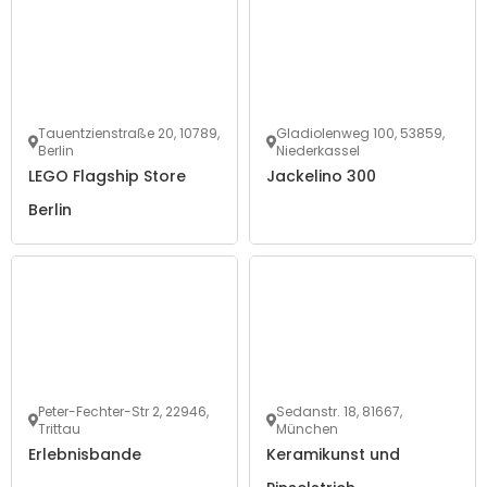
Tauentzienstraße 20, 10789,
Gladiolenweg 100, 53859,
Berlin
Niederkassel
LEGO Flagship Store
Jackelino 300
Berlin
Peter-Fechter-Str 2, 22946,
Sedanstr. 18, 81667,
Trittau
München
Erlebnisbande
Keramikunst und