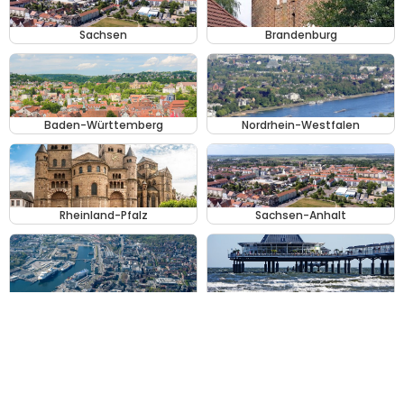
Sachsen
Brandenburg
Baden-Württemberg
Nordrhein-Westfalen
Rheinland-Pfalz
Sachsen-Anhalt
Schleswig-Holstein
Mecklenburg-Vorpommern
Ähnliche Kategorien
Apotheken