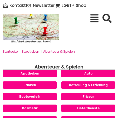
Kontakt
Newsletter
LGBT+ Shop
Wo Liebe keine Grenzen kennt.
Startseite
|
Stadtleben
|
Abenteuer & Spielen
Abenteuer & Spielen
Apotheken
Auto
Banken
Betreuung & Erziehung
Bootsverleih
Friseur
Kosmetik
Lieferdienste