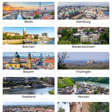
Berlin
Hamburg
Bremen
Niedersachsen
Bayern
Thüringen
Saarland
Hessen