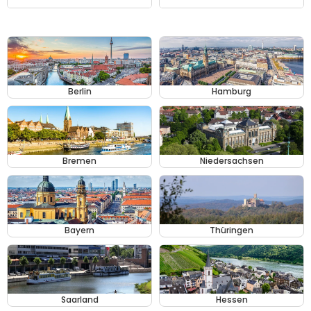
Berlin
Hamburg
Bremen
Niedersachsen
Bayern
Thüringen
Saarland
Hessen