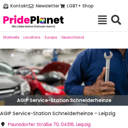
Kontakt
Newsletter
LGBT+ Shop
Wo Liebe keine Grenzen kennt.
Startseite
|
Locations
|
Europa
|
Deutschland
AGIP Service-Station Schneiderheinze
AGIP Service-Station Schneiderheinze – Leipzig
Paunsdorfer Straße 70, 04318, Leipzig