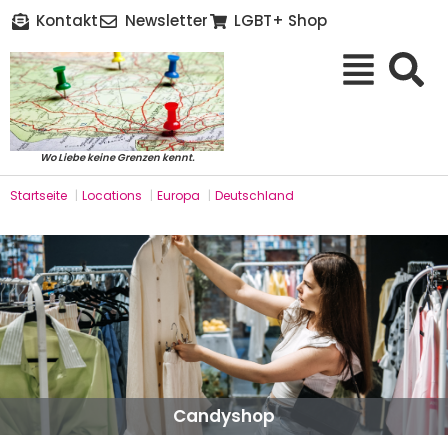
Kontakt
Newsletter
LGBT+ Shop
Wo Liebe keine Grenzen kennt.
Startseite
|
Locations
|
Europa
|
Deutschland
Candyshop