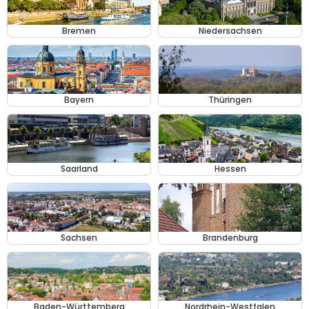
Bremen
Niedersachsen
Bayern
Thüringen
Saarland
Hessen
Sachsen
Brandenburg
Baden-Württemberg
Nordrhein-Westfalen