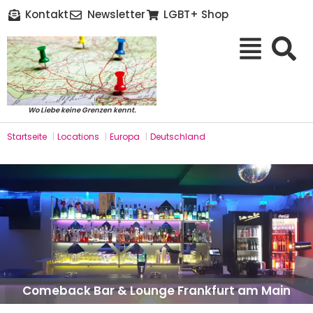
Kontakt
Newsletter
LGBT+ Shop
Wo Liebe keine Grenzen kennt.
Startseite
|
Locations
|
Europa
|
Deutschland
Comeback Bar & Lounge Frankfurt am Main