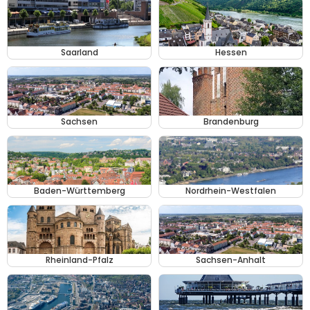
Saarland
Hessen
Sachsen
Brandenburg
Baden-Württemberg
Nordrhein-Westfalen
Rheinland-Pfalz
Sachsen-Anhalt