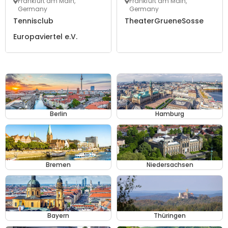
Frankfurt am Main,
Frankfurt am Main,
Germany
Germany
Tennisclub
TheaterGrueneSosse
Europaviertel e.V.
Berlin
Hamburg
Bremen
Niedersachsen
Bayern
Thüringen