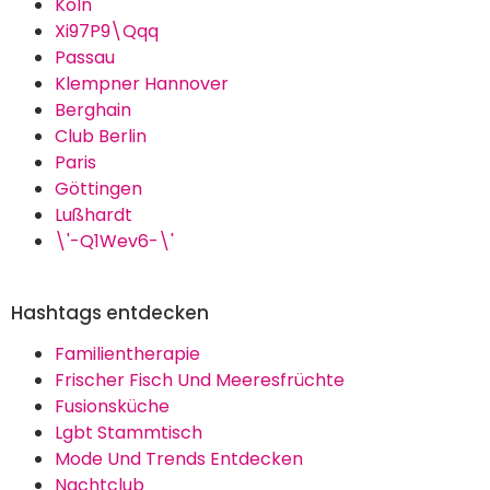
Köln
Xi97P9\Qqq
Passau
Klempner Hannover
Berghain
Club Berlin
Paris
Göttingen
Lußhardt
\'-Q1Wev6-\'
Hashtags entdecken
Familientherapie
Frischer Fisch Und Meeresfrüchte
Fusionsküche
Lgbt Stammtisch
Mode Und Trends Entdecken
Nachtclub