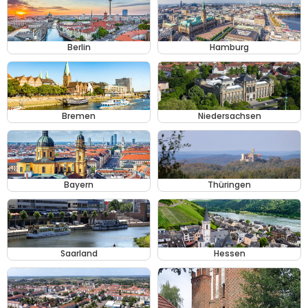
Berlin
Hamburg
Bremen
Niedersachsen
Bayern
Thüringen
Saarland
Hessen