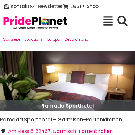
Kontakt
Newsletter
LGBT+ Shop
Wo Liebe keine Grenzen kennt.
Startseite
|
Locations
|
Europa
|
Deutschland
Ramada Sporthotel
Ramada Sporthotel – Garmisch-Partenkirchen
Am Riess 6, 82467, Garmisch-Partenkirchen