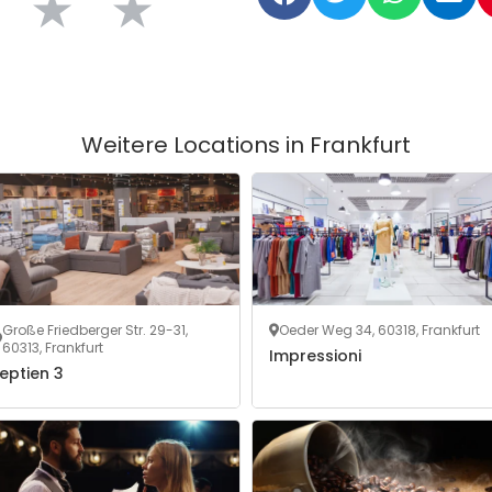
★
★
Weitere Locations in
Frankfurt
Große Friedberger Str. 29-31,
Oeder Weg 34, 60318, Frankfurt
60313, Frankfurt
Impressioni
eptien 3