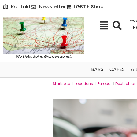
Kontakt
Newsletter
LGBT+ Shop
Was
LE
Wo Liebe keine Grenzen kennt.
BARS
CAFÉS
AI
Startseite
|
Locations
|
Europa
|
Deutschla