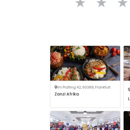
★
★
★
Im Prüfling 42, 60389, Frankfurt
Zanzi Afrika
L