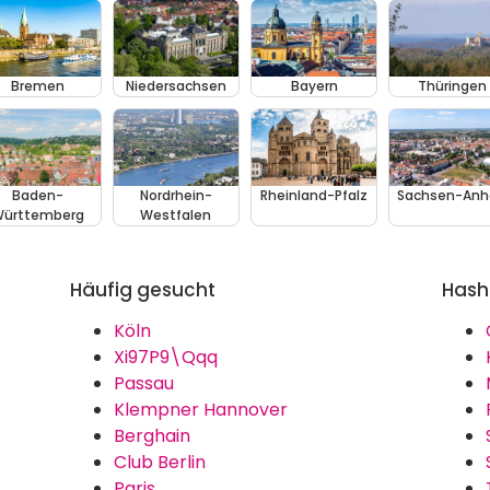
Bremen
Niedersachsen
Bayern
Thüringen
Baden-
Nordrhein-
Rheinland-Pfalz
Sachsen-Anh
ürttemberg
Westfalen
Häufig gesucht
Hash
Köln
Xi97P9\Qqq
Passau
Klempner Hannover
Berghain
Club Berlin
Paris