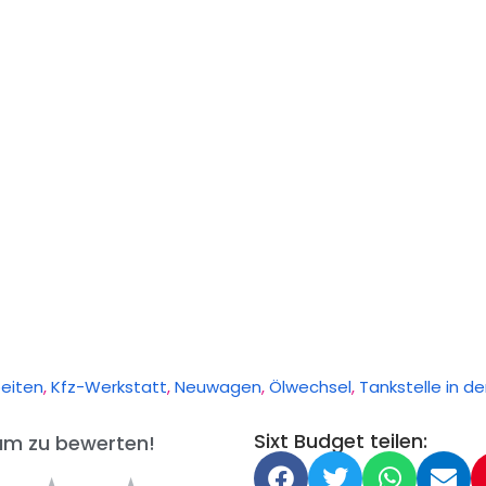
beiten
,
Kfz-Werkstatt
,
Neuwagen
,
Ölwechsel
,
Tankstelle in d
Sixt Budget teilen:
 um zu bewerten!