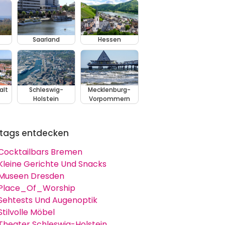
Saarland
Hessen
alt
Schleswig-
Mecklenburg-
Holstein
Vorpommern
tags entdecken
Cocktailbars Bremen
Kleine Gerichte Und Snacks
Museen Dresden
Place_Of_Worship
Sehtests Und Augenoptik
Stilvolle Möbel
Theater Schleswig-Holstein