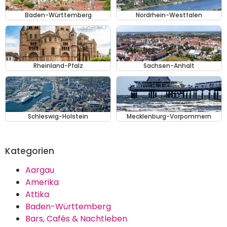
Baden-Württemberg
Nordrhein-Westfalen
Rheinland-Pfalz
Sachsen-Anhalt
Schleswig-Holstein
Mecklenburg-Vorpommern
Kategorien
Aargau
Amerika
Attika
Baden-Württemberg
Bars, Cafés & Nachtleben