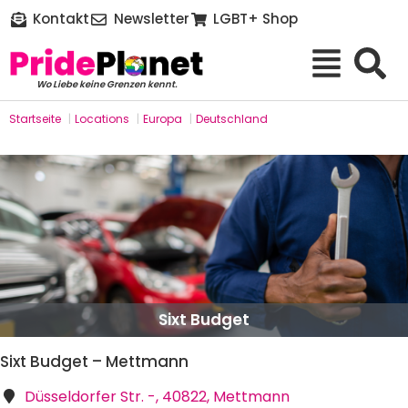
Kontakt
Newsletter
LGBT+ Shop
Wo Liebe keine Grenzen kennt.
Startseite
|
Locations
|
Europa
|
Deutschland
Sixt Budget
Sixt Budget – Mettmann
Düsseldorfer Str. -, 40822, Mettmann