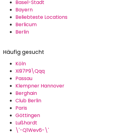
Basel-Stadt
Bayern
Beliebteste Locations
Berlicum
Berlin
Häufig gesucht
Köln
Xi97P9\Qqq
Passau
Klempner Hannover
Berghain
Club Berlin
Paris
Göttingen
Lußhardt
\'-Q1Wev6-\'