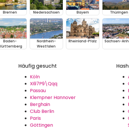
Bremen
Niedersachsen
Bayern
Thüringen
Baden-
Nordrhein-
Rheinland-Pfalz
Sachsen-Anh
ürttemberg
Westfalen
Häufig gesucht
Hash
Köln
Xi97P9\Qqq
Passau
Klempner Hannover
Berghain
Club Berlin
Paris
Göttingen