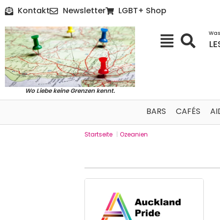
Kontakt
Newsletter
LGBT+ Shop
Was
LE
Wo Liebe keine Grenzen kennt.
BARS
CAFÉS
AI
Startseite
|
Ozeanien