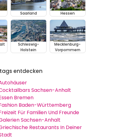
Saarland
Hessen
alt
Schleswig-
Mecklenburg-
Holstein
Vorpommern
tags entdecken
Autohäuser
Cocktailbars Sachsen-Anhalt
Essen Bremen
Fashion Baden-Württemberg
Freizeit Für Familien Und Freunde
Galerien Sachsen-Anhalt
Griechische Restaurants In Deiner
Stadt