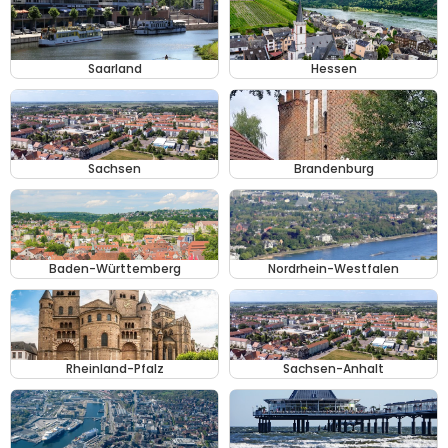
Saarland
Hessen
Sachsen
Brandenburg
Baden-Württemberg
Nordrhein-Westfalen
Rheinland-Pfalz
Sachsen-Anhalt