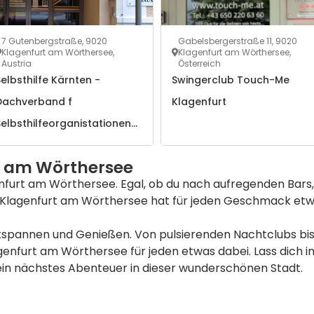
7 Gutenbergstraße, 9020
Gabelsbergerstraße 11, 9020
Klagenfurt am Wörthersee,
Klagenfurt am Wörthersee,
Austria
Österreich
elbsthilfe Kärnten -
Swingerclub Touch-Me
Dachverband f
Klagenfurt
elbsthilfeorganistationen
m Sozial- und
rt am Wörthersee
Gesundheitsbereich,
genfurt am Wörthersee. Egal, ob du nach aufregenden Bars
Behindertenverbände bzw. -
 Klagenfurt am Wörthersee hat für jeden Geschmack etwas
organisationen
spannen und Genießen. Von pulsierenden Nachtclubs bis 
genfurt am Wörthersee für jeden etwas dabei. Lass dich in
dein nächstes Abenteuer in dieser wunderschönen Stadt.