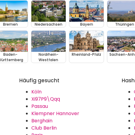
Bremen
Niedersachsen
Bayern
Thüringen
Baden-
Nordrhein-
Rheinland-Pfalz
Sachsen-Anh
ürttemberg
Westfalen
Häufig gesucht
Hash
Köln
Xi97P9\Qqq
Passau
Klempner Hannover
Berghain
Club Berlin