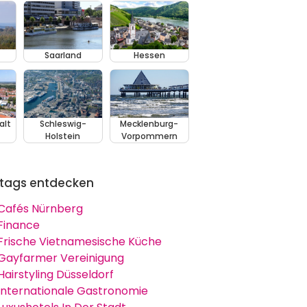
Saarland
Hessen
alt
Schleswig-
Mecklenburg-
Holstein
Vorpommern
tags entdecken
Cafés Nürnberg
Finance
Frische Vietnamesische Küche
Gayfarmer Vereinigung
Hairstyling Düsseldorf
Internationale Gastronomie