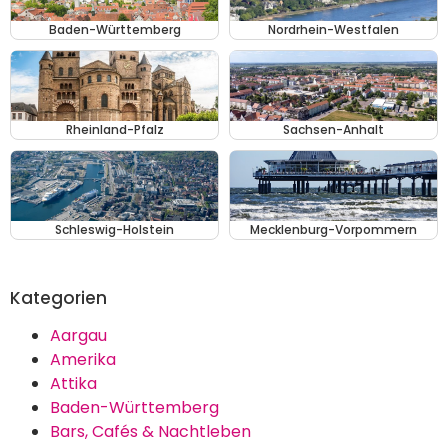
Baden-Württemberg
Nordrhein-Westfalen
Rheinland-Pfalz
Sachsen-Anhalt
Schleswig-Holstein
Mecklenburg-Vorpommern
Kategorien
Aargau
Amerika
Attika
Baden-Württemberg
Bars, Cafés & Nachtleben