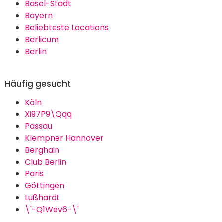
Basel-Stadt
Bayern
Beliebteste Locations
Berlicum
Berlin
Häufig gesucht
Köln
Xi97P9\Qqq
Passau
Klempner Hannover
Berghain
Club Berlin
Paris
Göttingen
Lußhardt
\'-Q1Wev6-\'