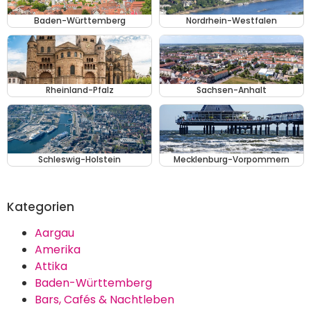
Baden-Württemberg
Nordrhein-Westfalen
Rheinland-Pfalz
Sachsen-Anhalt
Schleswig-Holstein
Mecklenburg-Vorpommern
Kategorien
Aargau
Amerika
Attika
Baden-Württemberg
Bars, Cafés & Nachtleben