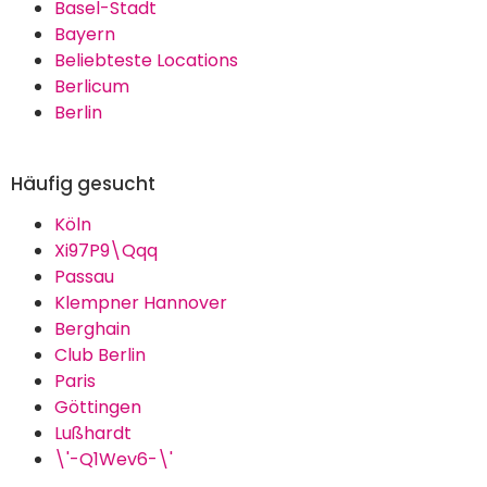
Basel-Stadt
Bayern
Beliebteste Locations
Berlicum
Berlin
Häufig gesucht
Köln
Xi97P9\Qqq
Passau
Klempner Hannover
Berghain
Club Berlin
Paris
Göttingen
Lußhardt
\'-Q1Wev6-\'