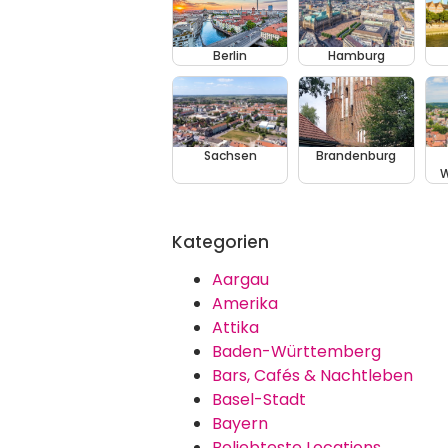
Berlin
Hamburg
Sachsen
Brandenburg
W
Kategorien
Aargau
Amerika
Attika
Baden-Württemberg
Bars, Cafés & Nachtleben
Basel-Stadt
Bayern
Beliebteste Locations