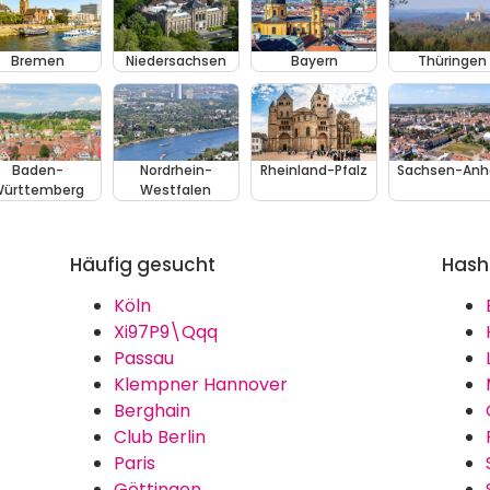
Bremen
Niedersachsen
Bayern
Thüringen
Baden-
Nordrhein-
Rheinland-Pfalz
Sachsen-Anh
ürttemberg
Westfalen
Häufig gesucht
Hash
Köln
Xi97P9\Qqq
Passau
Klempner Hannover
Berghain
Club Berlin
Paris
Göttingen