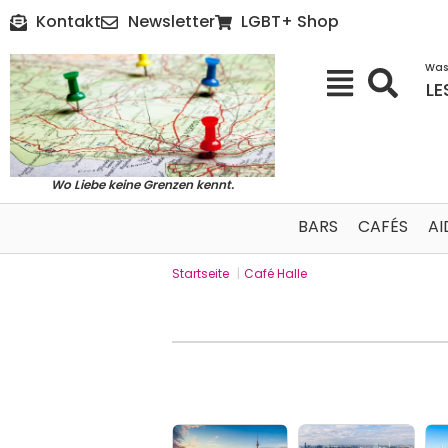
Kontakt
Newsletter
LGBT+ Shop
Was
LE
Wo Liebe keine Grenzen kennt.
BARS
CAFÉS
AI
Startseite
|
Café Halle