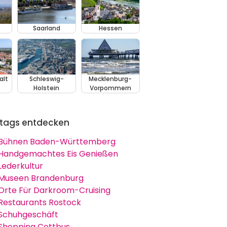
Saarland
Hessen
alt
Schleswig-
Mecklenburg-
Holstein
Vorpommern
tags entdecken
Bühnen Baden-Württemberg
Handgemachtes Eis Genießen
Lederkultur
Museen Brandenburg
Orte Für Darkroom-Cruising
Restaurants Rostock
Schuhgeschäft
Shopping Cottbus