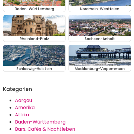
Baden-Württemberg
Nordrhein-Westfalen
Rheinland-Pfalz
Sachsen-Anhalt
Schleswig-Holstein
Mecklenburg-Vorpommern
Kategorien
Aargau
Amerika
Attika
Baden-Württemberg
Bars, Cafés & Nachtleben