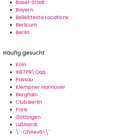
Basel-Stadt
Bayern
Beliebteste Locations
Berlicum
Berlin
Häufig gesucht
Köln
Xi97P9\Qqq
Passau
Klempner Hannover
Berghain
Club Berlin
Paris
Göttingen
Lußhardt
\'-Q1Wev6-\'