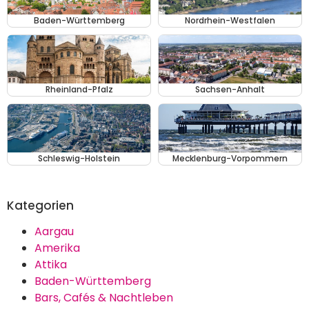
Baden-Württemberg
Nordrhein-Westfalen
Rheinland-Pfalz
Sachsen-Anhalt
Schleswig-Holstein
Mecklenburg-Vorpommern
Kategorien
Aargau
Amerika
Attika
Baden-Württemberg
Bars, Cafés & Nachtleben