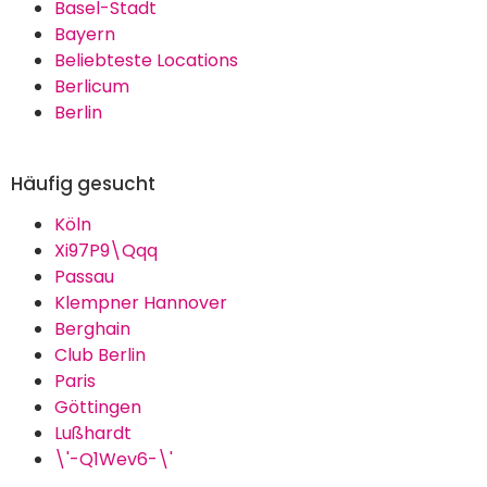
Basel-Stadt
Bayern
Beliebteste Locations
Berlicum
Berlin
Häufig gesucht
Köln
Xi97P9\Qqq
Passau
Klempner Hannover
Berghain
Club Berlin
Paris
Göttingen
Lußhardt
\'-Q1Wev6-\'