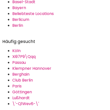
Basel-Stadt
Bayern
Beliebteste Locations
Berlicum
Berlin
Häufig gesucht
Köln
Xi97P9\Qqq
Passau
Klempner Hannover
Berghain
Club Berlin
Paris
Göttingen
Lußhardt
\'-Q1Wev6-\'