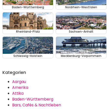
Baden-Württemberg
Nordrhein-Westfalen
Rheinland-Pfalz
Sachsen-Anhalt
Schleswig-Holstein
Mecklenburg-Vorpommern
Kategorien
Aargau
Amerika
Attika
Baden-Württemberg
Bars, Cafés & Nachtleben