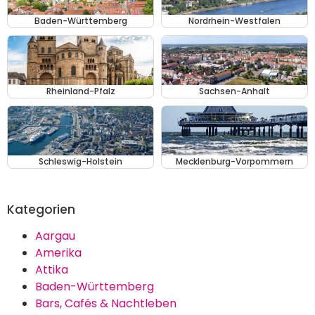
Baden-Württemberg
Nordrhein-Westfalen
Rheinland-Pfalz
Sachsen-Anhalt
Schleswig-Holstein
Mecklenburg-Vorpommern
Kategorien
Aargau
Amerika
Attika
Baden-Württemberg
Bars, Cafés & Nachtleben