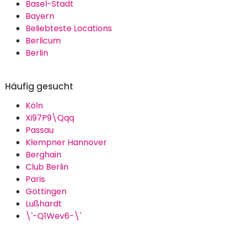
Basel-Stadt
Bayern
Beliebteste Locations
Berlicum
Berlin
Häufig gesucht
Köln
Xi97P9\Qqq
Passau
Klempner Hannover
Berghain
Club Berlin
Paris
Göttingen
Lußhardt
\'-Q1Wev6-\'