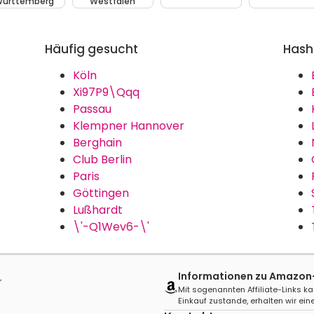
ürttemberg
Westfalen
Häufig gesucht
Hash
Köln
Xi97P9\Qqq
Passau
Klempner Hannover
Berghain
Club Berlin
Paris
Göttingen
Lußhardt
\'-Q1Wev6-\'
Informationen zu Amazon-A
r
Mit sogenannten Affiliate-Links ka
Einkauf zustande, erhalten wir eine