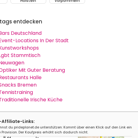
Holstein
Vorpommern
tags entdecken
Bars Deutschland
Event-Locations In Der Stadt
Kunstworkshops
Lgbt Stammtisch
Neuwagen
Optiker Mit Guter Beratung
Restaurants Halle
Snacks Bremen
Tennistraining
Traditionelle Irische Küche
ffiliate-Links:
nnst du prideplanet.de unterstützen: Kommt über einen Klick auf den Link ein
 Provision. Der Kaufpreis erhöht sich dadurch nicht.