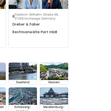
Friedrich-Wilhelm-Straße 48,
37269 Eschwege, Germany
Dreber & Faber
Rechtsanwälte Part mbB
Saarland
Hessen
alt
Schleswig-
Mecklenburg-