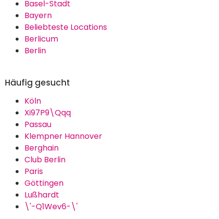
Basel-Stadt
Bayern
Beliebteste Locations
Berlicum
Berlin
Häufig gesucht
Köln
Xi97P9\Qqq
Passau
Klempner Hannover
Berghain
Club Berlin
Paris
Göttingen
Lußhardt
\'-Q1Wev6-\'