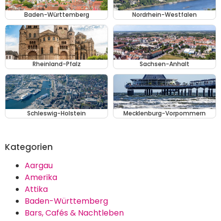
Baden-Württemberg
Nordrhein-Westfalen
Rheinland-Pfalz
Sachsen-Anhalt
Schleswig-Holstein
Mecklenburg-Vorpommern
Kategorien
Aargau
Amerika
Attika
Baden-Württemberg
Bars, Cafés & Nachtleben