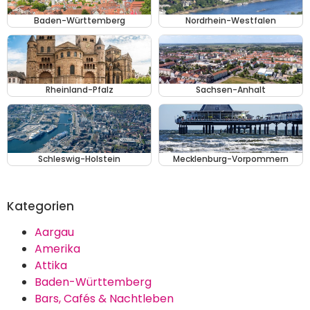
Baden-Württemberg
Nordrhein-Westfalen
Rheinland-Pfalz
Sachsen-Anhalt
Schleswig-Holstein
Mecklenburg-Vorpommern
Kategorien
Aargau
Amerika
Attika
Baden-Württemberg
Bars, Cafés & Nachtleben