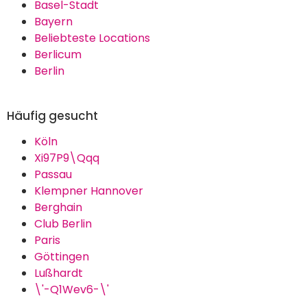
Basel-Stadt
Bayern
Beliebteste Locations
Berlicum
Berlin
Häufig gesucht
Köln
Xi97P9\Qqq
Passau
Klempner Hannover
Berghain
Club Berlin
Paris
Göttingen
Lußhardt
\'-Q1Wev6-\'